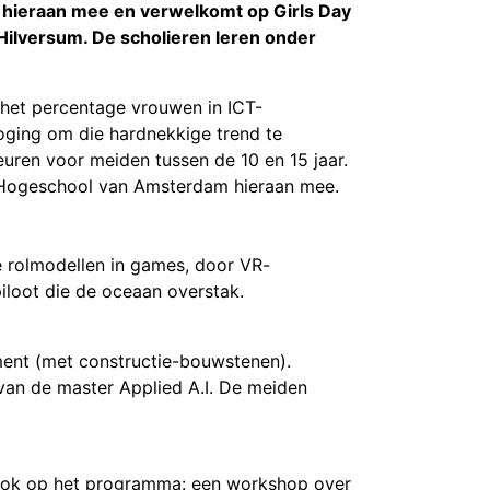
 hieraan mee en verwelkomt op Girls Day
Hilversum. De scholieren leren onder
t het percentage vrouwen in ICT-
oging om die hardnekkige trend te
uren voor meiden tussen de 10 en 15 jaar.
e Hogeschool van Amsterdam hieraan mee.
e rolmodellen in games, door VR-
loot die de oceaan overstak.
ent (met constructie-bouwstenen).
van de master Applied A.I. De meiden
t. Ook op het programma: een workshop over