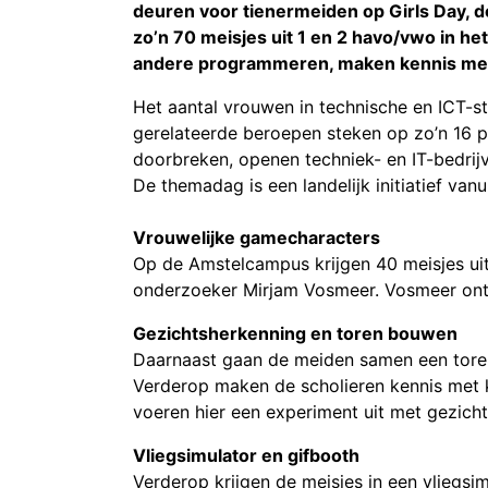
deuren voor tienermeiden op Girls Day,
zo’n 70 meisjes uit 1 en 2 havo/vwo in h
andere programmeren, maken kennis met A.
Het aantal vrouwen in technische en ICT-stu
gerelateerde beroepen steken op zo’n 16 p
doorbreken, openen techniek- en IT-bedrij
De themadag is een landelijk initiatief 
Vrouwelijke gamecharacters
Op de Amstelcampus krijgen 40 meisjes uit
onderzoeker Mirjam Vosmeer. Vosmeer ontw
Gezichtsherkenning en toren bouwen
Daarnaast gaan de meiden samen een toren
Verderop maken de scholieren kennis met k
voeren hier een experiment uit met gezich
Vliegsimulator en gifbooth
Verderop krijgen de meisjes in een vliegs