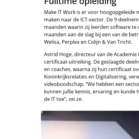
Fulltime opleiding
Make IT Work is er voor hoogopgeleide m
maken naar de ICT-sector. De 9 deelneme
maanden waarin zij leerden software te
maanden aan de slag bij een van de betro
Welisa, Perplex en Colijn & Van Tricht.
Astrid Hoge, directeur van de Academie I
certificaat-uitreiking. De geslaagde de
en coaches, waarna zij hun certificaat o
Koninkrijksrelaties en Digitalisering, v
videoboodschap. “We hebben een sector 
kunnen jullie kennis, ervaring en kunde 
de IT toe”, zei ze.