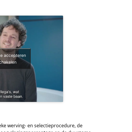
te accepteren
schakelen
ke werving- en selectieprocedure, de