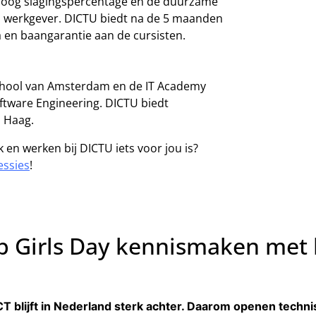
hoog slagingspercentage en de duurzame
en werkgever. DICTU biedt na de 5 maanden
en baangarantie aan de cursisten.
chool van Amsterdam en de IT Academy
tware Engineering. DICTU biedt
n Haag.
en werken bij DICTU iets voor jou is?
essies
!
op Girls Day kennismaken met
T blijft in Nederland sterk achter. Daarom openen techn