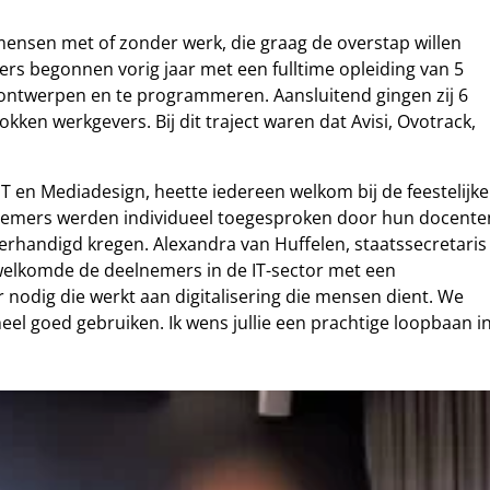
ensen met of zonder werk, die graag de overstap willen
rs begonnen vorig jaar met een fulltime opleiding van 5
 ontwerpen en te programmeren. Aansluitend gingen zij 6
kken werkgevers. Bij dit traject waren dat Avisi, Ovotrack,
T en Mediadesign, heette iedereen welkom bij de feestelijke
elnemers werden individueel toegesproken door hun docente
verhandigd kregen. Alexandra van Huffelen, staatssecretaris
erwelkomde de deelnemers in de IT-sector met een
nodig die werkt aan digitalisering die mensen dient. We
heel goed gebruiken. Ik wens jullie een prachtige loopbaan i