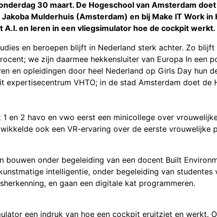
 donderdag 30 maart. De Hogeschool van Amsterdam doet
et Jakoba Mulderhuis (Amsterdam) en bij Make IT Work in 
I. en leren in een vliegsimulator hoe de cockpit werkt.
dies en beroepen blijft in Nederland sterk achter. Zo blijf
rocent; we zijn daarmee hekkensluiter van Europa In een p
ven en opleidingen door heel Nederland op Girls Day hun de
vanuit expertisecentrum VHTO; in de stad Amsterdam doet d
 1 en 2 havo en vwo eerst een minicollege over vrouwelijk
ikkelde ook een VR-ervaring over de eerste vrouwelijke pi
 bouwen onder begeleiding van een docent Built Environm
unstmatige intelligentie, onder begeleiding van studentes 
tsherkenning, en gaan een digitale kat programmeren.
imulator een indruk van hoe een cockpit eruitziet en werk