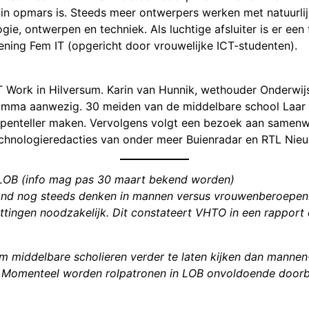
 in opmars is. Steeds meer ontwerpers werken met natuurlij
gie, ontwerpen en techniek. Als luchtige afsluiter is er ee
ening Fem IT (opgericht door vrouwelijke ICT-studenten).
 Work in Hilversum. Karin van Hunnik, wethouder Onderwij
gramma aanwezig. 30 meiden van de middelbare school Laar
penteller maken. Vervolgens volgt een bezoek aan samenw
echnologieredacties van onder meer Buienradar en RTL Nie
LOB (info mag pas 30 maart bekend worden)
rland nog steeds denken in mannen versus vrouwenberoepen
ttingen noodzakelijk. Dit constateert VHTO in een rapport 
m middelbare scholieren verder te laten kijken dan manne
. Momenteel worden rolpatronen in LOB onvoldoende doorbr