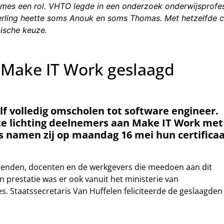
es een rol. VHTO legde in een onderzoek onderwijsprofessio
leerling heette soms Anouk en soms Thomas. Met hetzelfde 
nische keuze.
g Make IT Work geslaagd
elf volledig omscholen tot software engineer.
ste lichting deelnemers aan Make IT Work met
s namen zij op maandag 16 mei hun certifica
 vrienden, docenten en de werkgevers die meedoen aan dit
 prestatie was er ook vanuit het ministerie van
s. Staatssecretaris Van Huffelen feliciteerde de geslaagden 