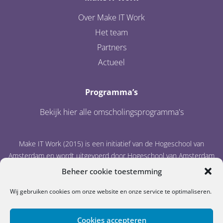
Over Make IT Work
Het team
Partners
Actueel
Programma’s
Bekijk hier alle omscholingsprogramma's
Make IT Work (2015) is een initiatief van de Hogeschool van
Amsterdam en wordt uitgevoerd door Hogeschool van Amsterdam
en IT Academy Noord-Nederland.
Beheer cookie toestemming
Wij gebruiken cookies om onze website en onze service te optimaliseren.
Cookies accepteren