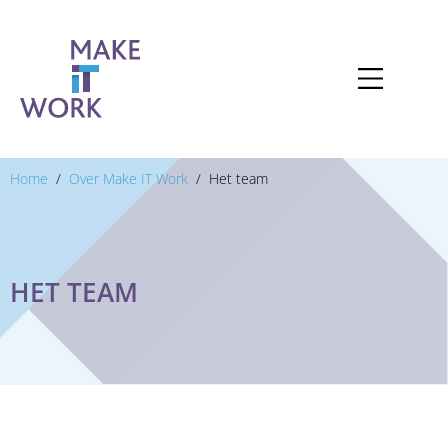
Home
Over Make IT Work
Het team
HET TEAM