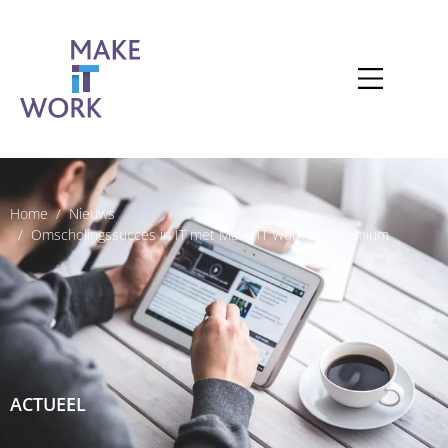
Home
Nieuws
Omscholingssucces in IT met Make IT Work bij Actemium
ACTUEEL