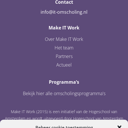
Contact
info@it-omscholing.nl
Make IT Work
Over Make IT Work
Het team
Partners
Actueel
Programma’s
Bekijk hier alle omscholingsprogramma's
Make IT Work (2015) is een initiatief van de Hogeschool van
Amsterdam en wordt uitgevoerd door Hogeschool van Amsterdam
en IT Academy Noord-Nederland.
Beheer cookie toestemming