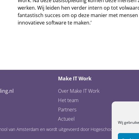
Work. Na deze basisopleiding komen deze mensen a
werken. Wij leiden hen verder intern op tot volwaar
fantastisch succes om op deze manier met mensen
innovatieve software te maken.‘
Make IT Work
ing.nl
Over Make IT Work
Het team
Partners
Actueel
Wij gebruik
eschool van Amsterdam en wordt uitgevoerd door Hogeschool van Amste