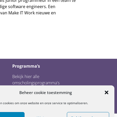
ls junior programmeur in een team te
dige software engineers. Een
 van Make IT Work nieuwe en
Programma’s
Bekijk hier alle
omscholingsprogramma's
Beheer cookie toestemming
en cookies om onze website en onze service te optimaliseren.
rdam en IT Academy Noord-Nederland.