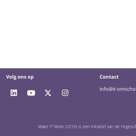
Volg ons op
Contact
info@it-omschol
Make IT Work (2015) is een initiatief van de Hog