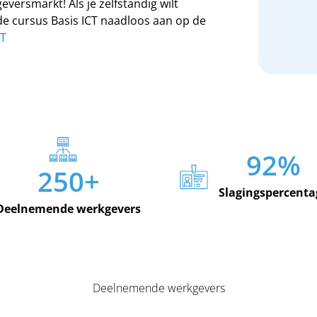
versmarkt! Als je zelfstandig wilt
de cursus Basis ICT naadloos aan op de
CT
92
%
250
+
Slagingspercenta
Deelnemende werkgevers
Deelnemende werkgevers