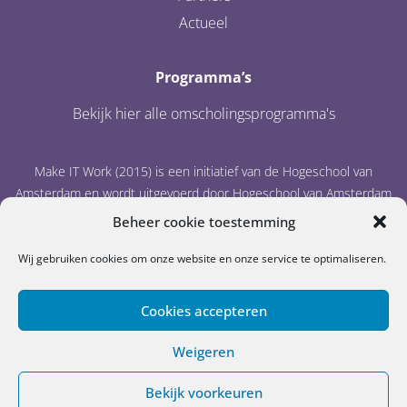
Actueel
Programma’s
Bekijk hier alle omscholingsprogramma's
Make IT Work (2015) is een initiatief van de Hogeschool van
Amsterdam en wordt uitgevoerd door Hogeschool van Amsterdam
en IT Academy Noord-Nederland.
Beheer cookie toestemming
Wij gebruiken cookies om onze website en onze service te optimaliseren.
Cookies accepteren
Weigeren
Cookiebeleid
Disclaimer
Privacystatement
© Make IT Work
Bekijk voorkeuren