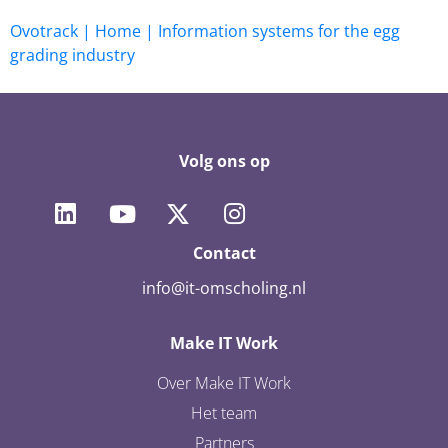
Ovotrack | Home | Information systems for the egg
grading industry
Volg ons op
Contact
info@it-omscholing.nl
Make IT Work
Over Make IT Work
Het team
Partners