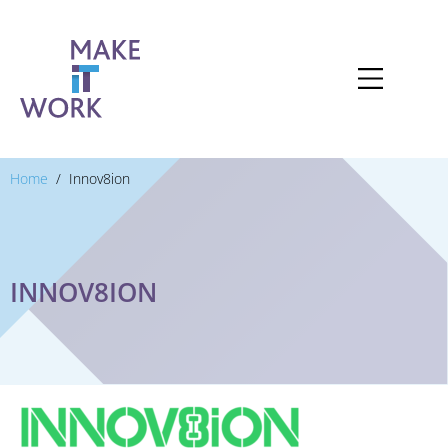
Home
Innov8ion
INNOV8ION