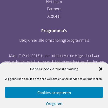
Het team
Partners
Actueel
Programma’s
Bekijk hier alle omscholingsprogramma's
Make IT Work (2015) is een initiatief van de Hogeschool van
Amsterdam en wordt uitgevoerd door Hogeschool van Amsterdam
en IT Academy Noord-Nederland.
Beheer cookie toestemming
Wij gebruiken cookies om onze website en onze service te optimaliseren.
Cookies accepteren
Weigeren
Cookiebeleid
Disclaimer
Privacystatement
© Make IT Work