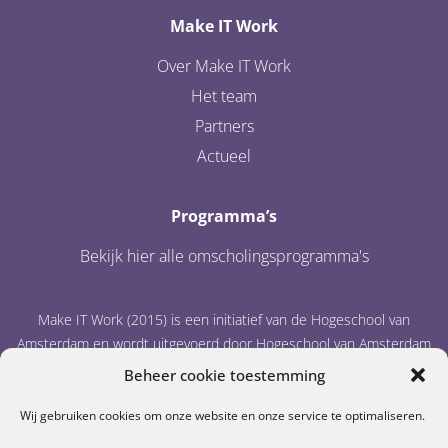
Make IT Work
Over Make IT Work
Het team
Partners
Actueel
Programma’s
Bekijk hier alle omscholingsprogramma's
Make IT Work (2015) is een initiatief van de Hogeschool van
Amsterdam en wordt uitgevoerd door Hogeschool van Amsterdam
en IT Academy Noord-Nederland.
Beheer cookie toestemming
Wij gebruiken cookies om onze website en onze service te optimaliseren.