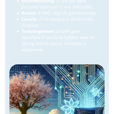
Studiebelasting:
20 uur per week
(inclusief minimaal 12 uur zelfstudie)
Kosten:
€1000,- voor de gehele cursus
Locatie:
Onze campus in Amsterdam
Zuidoost
Toelatingseisen
: Je hoeft geen
specifieke IT kennis te hebben voor de
Spring School course, interesse is
voldoende
!