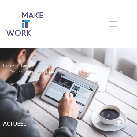
Home
Nieuws
Omscholingsproject tot ICT’er bestempeld als “modelproject”
ACTUEEL