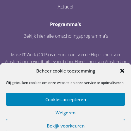
Actueel
Programma’s
Bekijk hier alle omscholingsprogramma's
Make IT Work (2015) is een initiatief van de Hogeschool van
Amsterdam en wordt uitgevoerd door Hogeschool van Amsterdam
en IT Academy Noord-Nederland.
Beheer cookie toestemming
Wij gebruiken cookies om onze website en onze service te optimaliseren.
Cookies accepteren
Weigeren
Cookiebeleid
Disclaimer
Privacystatement
© Make IT Work
Bekijk voorkeuren