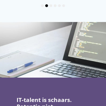
1
2
3
4
5
6
IT-talent is schaars.