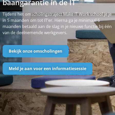
baangarantie in de IT
Tijdens het omscholingstraject Make IT Work school je je
in 5 maanden om tot IT’er. Hierna ga je minimaal 6
maanden betaald aan de slag in je nieuwe functie bij één
van de deelnemende werkgevers.
Bekijk onze omscholingen
Meld je aan voor een informatiesessie