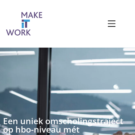
Een uniek omscholingstraject
op hbo-niveau mét